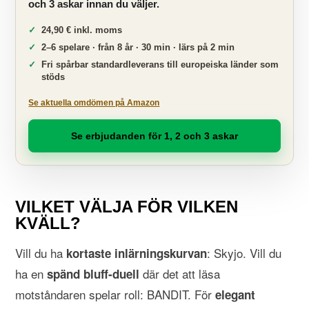
och 3 askar innan du väljer.
24,90 € inkl. moms
2–6 spelare · från 8 år · 30 min · lärs på 2 min
Fri spårbar standardleverans till europeiska länder som
stöds
Se aktuella omdömen på Amazon
Se erbjudanden för 1, 2 och 3 askar
VILKET VÄLJA FÖR VILKEN
KVÄLL?
Vill du ha
: Skyjo. Vill du
kortaste inlärningskurvan
ha en
där det att läsa
spänd bluff-duell
motståndaren spelar roll: BANDIT. För
elegant