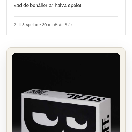
vad de behåller är halva spelet.
2 till 8 spelare
~30 min
Från 8 år