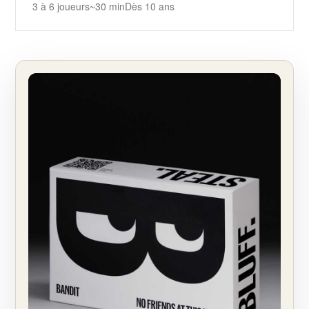
3 à 6 joueurs
~30 min
Dès 10 ans